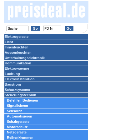
Elektrogeraete
Licht
Innenleuchten
Aussenleuchten
Unterhaltungselektronik
Kommunikation
Elektrowaerme
Lueftung
Elektroinstallation
Baustrom
Schutzsysteme
Steuerungstechnik
Befehlen Bedienen
Signalisieren
Sensoren
Automatisieren
Schaltgeraete
Motorschutz
Netzgeraete
Reihenklemmen