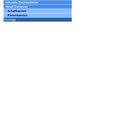
Industrie Steckverbinder
Metall Gehaeuse
Schaltkaesten
Klemmkaesten
Sonstige