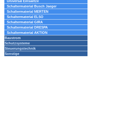
Universal Einsaetze
Schaltermaterial Busch Jaeger
Schaltermaterial MERTEN
Schaltermaterial ELSO
Schaltermaterial GIRA
Schaltermaterial DRESPA
Schaltermaterial AKTION
Baustrom
Schutzsysteme
Steuerungstechnik
Sonstige