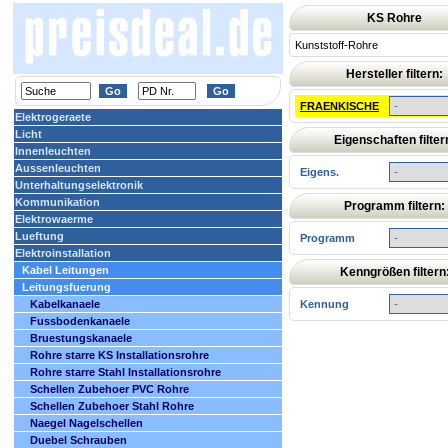
KS Rohre
Kunststoff-Rohre
Hersteller filtern:
FRAENKISCHE
Elektrogeraete
Licht
Eigenschaften filter
Innenleuchten
Aussenleuchten
Eigens.
Unterhaltungselektronik
Kommunikation
Programm filtern:
Elektrowaerme
Lueftung
Programm
Elektroinstallation
Kabel Leitungen
Kenngrößen filtern
Leitungsfuerung
Kabelkanaele
Kennung
Fussbodenkanaele
Bruestungskanaele
Rohre starre KS Installationsrohre
Rohre starre Stahl Installationsrohre
Schellen Zubehoer PVC Rohre
Schellen Zubehoer Stahl Rohre
Naegel Nagelschellen
Duebel Schrauben