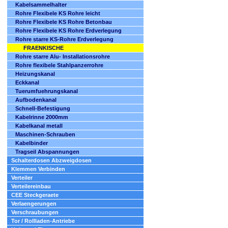
Kabelsammelhalter
Rohre Flexibele KS Rohre leicht
Rohre Flexibele KS Rohre Betonbau
Rohre Flexibele KS Rohre Erdverlegung
Rohre starre KS-Rohre Erdverlegung
FRAENKISCHE
Rohre starre Alu- Installationsrohre
Rohre flexibele Stahlpanzerrohre
Heizungskanal
Eckkanal
Tuerumfuehrungskanal
Aufbodenkanal
Schnell-Befestigung
Kabelrinne 2000mm
Kabelkanal metall
Maschinen-Schrauben
Kabelbinder
Tragseil Abspannungen
Schalterdosen Abzweigdosen
Klemmen Verbinden
Verteiler
Verteilereinbau
CEE Steckgeraete
Verlaengerungen
Verschraubungen
Tor / Rollladen-Antriebe