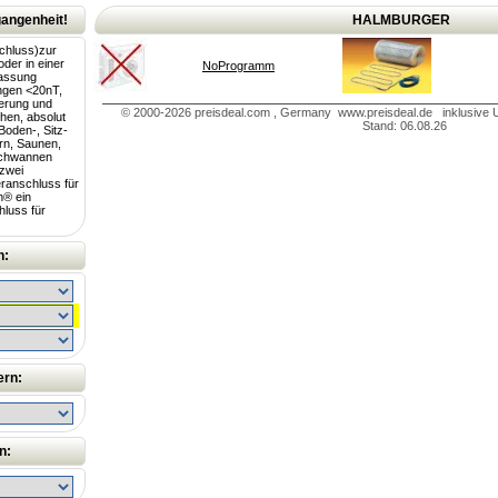
angenheit!
HALMBURGER
chluss)zur
oder in einer
NoProgramm
lassung
ngen <20nT,
ierung und
© 2000-2026 preisdeal.com , Germany www.preisdeal.de inklusive U
hen, absolut
Stand: 06.08.26
Boden-, Sitz-
rn, Saunen,
schwannen
zwei
ranschluss für
® ein
hluss für
n:
ern:
n: