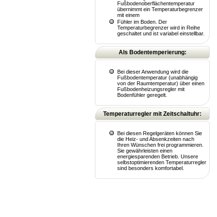
Fußbodenoberflächentemperatur
übernimmt ein Temperaturbegrenzer
mit einem
Fühler im Boden. Der
Temperaturbegrenzer wird in Reihe
geschaltet und ist variabel einstellbar.
Als Bodentemperierung:
Bei dieser Anwendung wird die
Fußbodentemperatur (unabhängig
von der Raumtemperatur) über einen
Fußbodenheizungsregler mit
Bodenfühler geregelt.
Temperaturregler mit Zeitschaltuhr:
Bei diesen Regelgeräten können Sie
die Heiz- und Absenkzeiten nach
Ihren Wünschen frei programmieren.
Sie gewährleisten einen
energiesparenden Betrieb. Unsere
selbstoptimierenden Temperaturregler
sind besonders komfortabel.