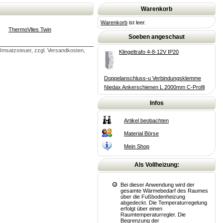
Warenkorb
Warenkorb
ist leer.
ThermoVlies Twin
Soeben angeschaut
msatzsteuer, zzgl. Versandkosten,
Klingeltrafo 4-8-12V IP20
Doppelanschluss-u Verbindungsklemme
Niedax Ankerschienen L 2000mm C-Profil
Infos
Artikel beobachten
Material Börse
Mein Shop
Als Vollheizung:
Bei dieser Anwendung wird der
gesamte Wärmebedarf des Raumes
über die Fußbodenheizung
abgedeckt. Die Temperaturregelung
erfolgt über einen
Raumtemperaturregler. Die
Begrenzung der