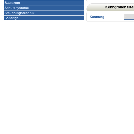
Baustrom
Kenngrößen filte
Schutzsysteme
Steuerungstechnik
Kennung
Sonstige