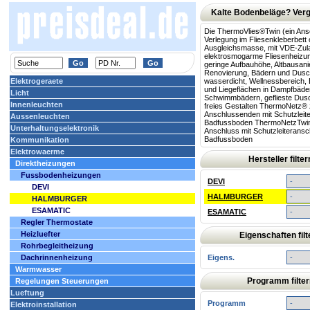
Kalte Bodenbeläge? Verg
Die ThermoVlies®Twin (ein Ans
Verlegung im Fliesenkleberbett 
Ausgleichsmasse, mit VDE-Zu
elektrosmogarme Fliesenheizu
geringe Aufbauhöhe, Altbausan
Renovierung, Bädern und Dusc
Elektrogeraete
wasserdicht, Wellnessbereich, 
und Liegeflächen in Dampfbäde
Licht
Schwimmbädern, geflieste Du
Innenleuchten
freies Gestalten ThermoNetz® 
Anschlussenden mit Schutzleite
Aussenleuchten
Badfussboden ThermoNetzTwin
Unterhaltungselektronik
Anschluss mit Schutzleiteransc
Badfussboden
Kommunikation
Elektrowaerme
Hersteller filter
Direktheizungen
Fussbodenheizungen
DEVI
DEVI
HALMBURGER
HALMBURGER
ESAMATIC
ESAMATIC
Regler Thermostate
Heizluefter
Eigenschaften filt
Rohrbegleitheizung
Dachrinnenheizung
Eigens.
Warmwasser
Programm filter
Regelungen Steuerungen
Lueftung
Programm
Elektroinstallation