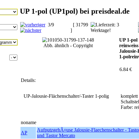
UP 1-pol (UP1pol) bei preisdeal.de
3/9
[ 31799
]
UP 1-pol
Abb. ähnlich - Copyright
reinweiss
Jalousie-
1-polrei
6.84 €
Details:
UP-Jalousie-Flächenschalter/-Taster 1-polig
komplett
Schaltste
Farbe: r
noname
AufputzgehÃ¤use Jalousie-Flaechenschalter - Tast
AP
und Tastor Mercato