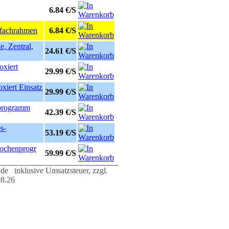
6.84 €/S
infachrahmen
6.84 €/S
e, Zentral,
24.61 €/S
oxiert
29.99 €/S
oxiert Einsatz
29.99 €/S
sprogramm
42.39 €/S
s-
53.19 €/S
Wochenprogr
59.99 €/S
e inklusive Umsatzsteuer, zzgl.
08.26