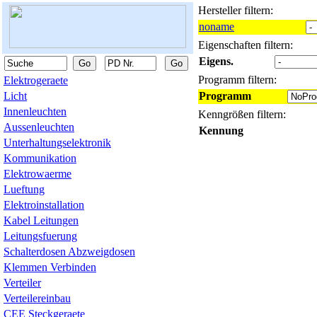
Hersteller filtern:
noname
Eigenschaften filtern:
Eigens.
Programm filtern:
Elektrogeraete
Licht
Programm
Innenleuchten
Kenngrößen filtern:
Aussenleuchten
Kennung
Unterhaltungselektronik
Kommunikation
Elektrowaerme
Lueftung
Elektroinstallation
Kabel Leitungen
Leitungsfuerung
Schalterdosen Abzweigdosen
Klemmen Verbinden
Verteiler
Verteilereinbau
CEE Steckgeraete