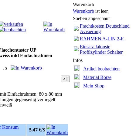
Warenkorb
Warenkorb
ist leer.
Soeben angeschaut
Frachtkosten Deutschland
Avisierung
RAHMEN A-LIN 2-F.
Einsatz Jalousie
Flaechentaster UP
Profilzylinder Schalter
nweiss inkl Einfachrahmen
Infos
Artikel beobachten
/ S
Material Börse
Mein Shop
 mit Einfachrahmen: 80 x 80 mm
llungen gegenseitig verriegelt
einweiß
or Konsum
5.47 €/S