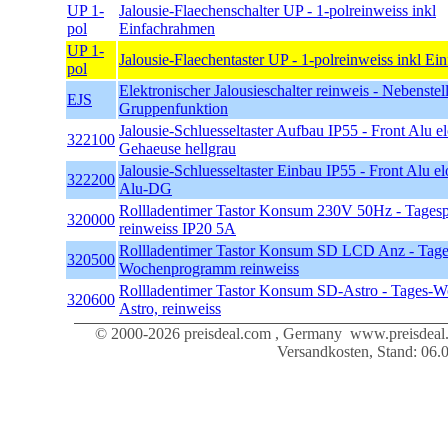
UP 1-
Jalousie-Flaechenschalter UP - 1-polreinweiss inkl
pol
Einfachrahmen
UP 1-
Jalousie-Flaechentaster UP - 1-polreinweiss inkl E
pol
Elektronischer Jalousieschalter reinweis - Nebenstell
EJS
Gruppenfunktion
Jalousie-Schluesseltaster Aufbau IP55 - Front Alu el
322100
Gehaeuse hellgrau
Jalousie-Schluesseltaster Einbau IP55 - Front Alu el
322200
Alu-DG
Rollladentimer Tastor Konsum 230V 50Hz - Tage
320000
reinweiss IP20 5A
Rollladentimer Tastor Konsum SD LCD Anz - Tage
320500
Wochenprogramm reinweiss
Rollladentimer Tastor Konsum SD-Astro - Tages-
320600
Astro, reinweiss
© 2000-2026 preisdeal.com , Germany www.preisdeal.d
Versandkosten, Stand: 06.