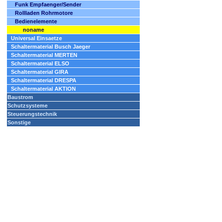
Funk Empfaenger/Sender
Rollladen Rohrmotore
Bedienelemente
noname
Universal Einsaetze
Schaltermaterial Busch Jaeger
Schaltermaterial MERTEN
Schaltermaterial ELSO
Schaltermaterial GIRA
Schaltermaterial DRESPA
Schaltermaterial AKTION
Baustrom
Schutzsysteme
Steuerungstechnik
Sonstige