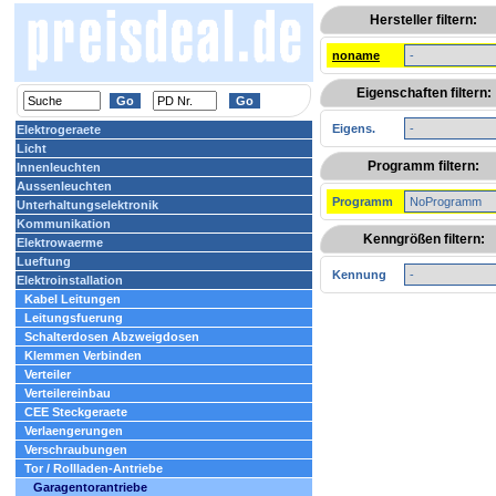
Hersteller filtern:
noname
Eigenschaften filtern:
Eigens.
Elektrogeraete
Licht
Programm filtern:
Innenleuchten
Aussenleuchten
Programm
Unterhaltungselektronik
Kommunikation
Kenngrößen filtern:
Elektrowaerme
Lueftung
Kennung
Elektroinstallation
Kabel Leitungen
Leitungsfuerung
Schalterdosen Abzweigdosen
Klemmen Verbinden
Verteiler
Verteilereinbau
CEE Steckgeraete
Verlaengerungen
Verschraubungen
Tor / Rollladen-Antriebe
Garagentorantriebe