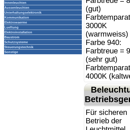
Farbtreue = 
Innenleuchten
(gut)
Aussenleuchten
Unterhaltungselektronik
Farbtemparat
Kommunikation
Elektrowaerme
3000K
Lueftung
(warmweiss) 
Elektroinstallation
Baustrom
Farbe 940:
Schutzsysteme
Steuerungstechnik
Farbtreue = 
Sonstige
(sehr gut)
Farbtemparat
4000K (kaltw
Beleucht
Betriebsge
Für sicheren
Betrieb der
Leuchtmittel