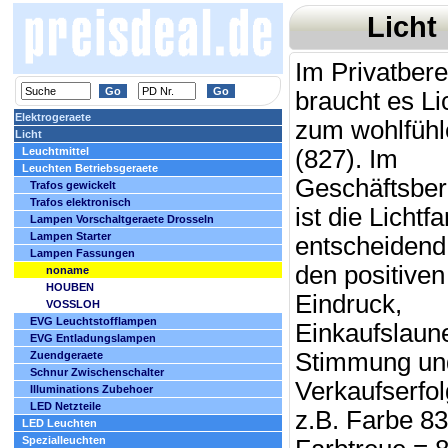
Licht
Im Privatbere
braucht es Li
Elektrogeraete
zum wohlfühl
Licht
Leuchtmittel
(827). Im
Leuchten Betriebsgeraete
Geschäftsber
Trafos gewickelt
Trafos elektronisch
ist die Lichtf
Lampen Vorschaltgeraete Drosseln
Lampen Starter
entscheidend 
Lampen Fassungen
den positiven
noname
HOUBEN
Eindruck,
VOSSLOH
EVG Leuchtstofflampen
Einkaufslaun
EVG Entladungslampen
Stimmung un
Zuendgeraete
Schnur Zwischenschalter
Verkaufserfol
Illuminations Zubehoer
LED Netzteile
z.B. Farbe 83
LED Leuchten
Spezialleuchten