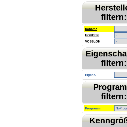
Herstell
filtern:
noname
HOUBEN
VOSSLOH
Eigenscha
filtern:
Eigens.
Progra
filtern:
Programm
Kenngrö