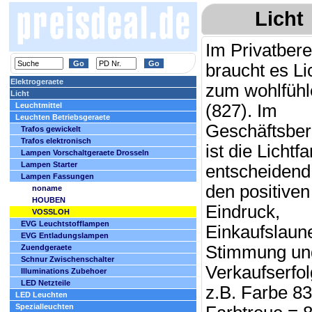
Licht
Im Privatbere
braucht es Li
Elektrogeraete
zum wohlfühl
Licht
Leuchtmittel
(827). Im
Leuchten Betriebsgeraete
Geschäftsber
Trafos gewickelt
Trafos elektronisch
ist die Lichtf
Lampen Vorschaltgeraete Drosseln
Lampen Starter
entscheidend 
Lampen Fassungen
den positiven
noname
HOUBEN
Eindruck,
VOSSLOH
EVG Leuchtstofflampen
Einkaufslaun
EVG Entladungslampen
Stimmung un
Zuendgeraete
Schnur Zwischenschalter
Verkaufserfol
Illuminations Zubehoer
LED Netzteile
z.B. Farbe 83
LED Leuchten
Spezialleuchten