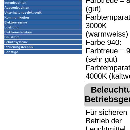
Farbtreue = 
Innenleuchten
(gut)
Aussenleuchten
Unterhaltungselektronik
Farbtemparat
Kommunikation
Elektrowaerme
3000K
Lueftung
(warmweiss) 
Elektroinstallation
Baustrom
Farbe 940:
Schutzsysteme
Steuerungstechnik
Farbtreue = 
Sonstige
(sehr gut)
Farbtemparat
4000K (kaltw
Beleucht
Betriebsge
Für sicheren
Betrieb der
Leuchtmittel