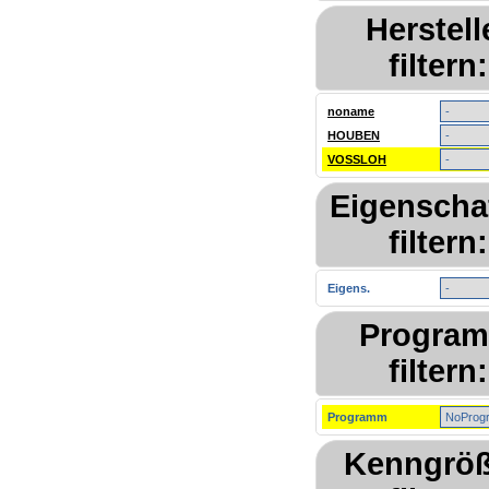
Herstell
filtern:
noname
HOUBEN
VOSSLOH
Eigenscha
filtern:
Eigens.
Progra
filtern:
Programm
Kenngrö