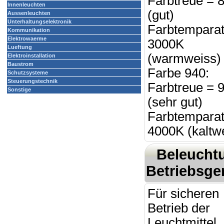
Farbtreue = 
Innenleuchten
(gut)
Aussenleuchten
Unterhaltungselektronik
Farbtemparat
Kommunikation
Elektrowaerme
3000K
Lueftung
(warmweiss) 
Elektroinstallation
Baustrom
Farbe 940:
Schutzsysteme
Steuerungstechnik
Farbtreue = 
Sonstige
(sehr gut)
Farbtemparat
4000K (kaltw
Beleucht
Betriebsge
Für sicheren
Betrieb der
Leuchtmittel