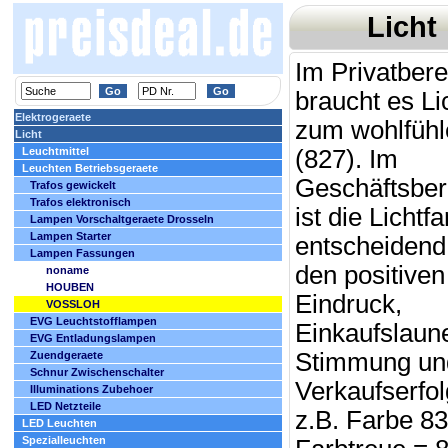
Licht
Im Privatbere
braucht es Li
Elektrogeraete
zum wohlfühl
Licht
Leuchtmittel
(827). Im
Leuchten Betriebsgeraete
Geschäftsber
Trafos gewickelt
Trafos elektronisch
ist die Lichtf
Lampen Vorschaltgeraete Drosseln
Lampen Starter
entscheidend 
Lampen Fassungen
den positiven
noname
HOUBEN
Eindruck,
VOSSLOH
EVG Leuchtstofflampen
Einkaufslaun
EVG Entladungslampen
Stimmung un
Zuendgeraete
Schnur Zwischenschalter
Verkaufserfol
Illuminations Zubehoer
LED Netzteile
z.B. Farbe 83
LED Leuchten
Spezialleuchten