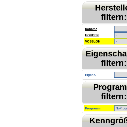
Herstell
filtern:
noname
HOUBEN
VOSSLOH
Eigenscha
filtern:
Eigens.
Progra
filtern:
Programm
Kenngrö